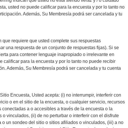
rring indican que usted no está siendo veraz y / o cuidado
ta, usted no puede calificar para la encuesta y por lo tanto no
participación. Además, Su Membresía podrá ser cancelada y tu
n que requiere que usted complete sus respuestas
nar una respuesta de un conjunto de respuestas fijas). Si se
erta para contener lenguaje inapropiado o irrelevante en
 calificar para la encuesta y por lo tanto no puede recibir
ción. Además, Su Membresía podrá ser cancelada y tu cuenta
 Sitio Encuesta, Usted acepta: (i) no interrumpir, interferir con
cio o en el sitio de la encuesta, o cualquier servicio, recursos
s conectadas a o accesibles a través de la encuesta o la
 o vinculados, (ii) de no perturbar o interferir con el disfrute
o un sondeo del sitio o sitios afiliados o vinculados, (iii) a no