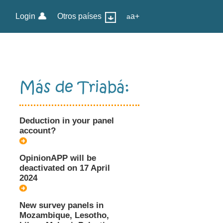
Login
Otros países
a+
a
Más de Triabá:
Deduction in your panel
account?
OpinionAPP will be
deactivated on 17 April
2024
New survey panels in
Mozambique, Lesotho,